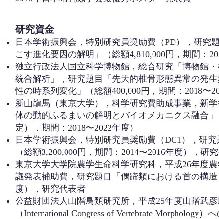
研究資金
日本学術振興会，特別研究員奨励費（PD），研究
こす進化要因の解明」（総額4,810,000円，期間：2
独立行政法人国立科学博物館，総合研究「博物館・
統合解析」，研究題目「先天的椎骨形態異常の発生
性の時系列変化」（総額400,000円，期間：2018〜
新山龍馬（東京大学），科学研究費助成事業，新学
体の動的ふるまいの解明とバイオメカニクス融合」（総額172
定），期間：2018〜2022年度）
日本学術振興会，特別研究員奨励費（DC1），研
（総額3,200,000円，期間：2014〜2016年度），研
東京大学大学院農学生命科学研究科，平成26年度
議発表補助費，研究題目「偶蹄類における首の構造と機能
度），研究代表者
公益財団法人山階鳥類研究所，平成25年度山階武
（International Congress of Vertebrate M